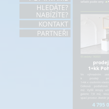
seřadit podle ceny
HLEDÁTE?
NABÍZÍTE?
KONTAKT
PARTNEŘI
ID zakázky:
562023
prodej
1+kk Poh
Ve výhradním zast
k prodeji pros
1+kk v osobním vlastni
Celková podlahová
m2. Vyšší stropy um
galerie 7,8 m2, slou
spací prostor. Ateliér
4 795 