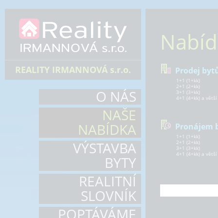
Nabíd
REALITY IRMANNOVÁ s.r.o.
Prodej byt
1+1 (1+kk)
2+1 (2+kk)
O NÁS
3+1 (3+kk)
4+1 (4+kk) a větší
NAŠE
NABÍDKA
Pronájem 
1+1 (1+kk)
VÝSTAVBA
2+1 (2+kk)
3+1 (3+kk)
4+1 (4+kk) a větší
BYTY
REALITNÍ
SLOVNÍK
POPTÁVÁME