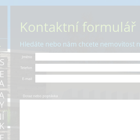
Kontaktní formulář
Hledáte nebo nám chcete nemovitost 
.
Jméno
S
Telefon
E
E-mail
A
A
Dotaz nebo poptávka
Y
Í
K
E