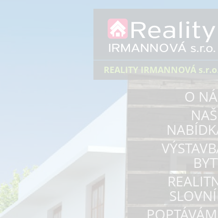
REALITY IRMANNOVÁ s.r.o
O NÁ
NAŠ
NABÍDK
VÝSTAVB
BYT
REALITN
SLOVNÍ
POPTÁVÁM