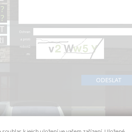
?
?
T
Ochran
I
a proti
robotů
m:
ODESLAT