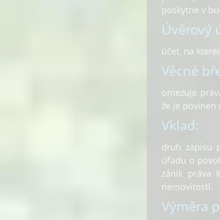
poskytne v bu
Úvěrový ú
účet, na kter
Věcné bř
omezuje práva
že je povinen
Vklad:
druh zápisu p
úřadu o povol
zánik práva 
nemovitostí.
Výměra p