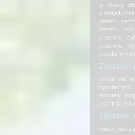
je plošný ob
plošných metr
katastru nemov
katastru nemo
pozemku. Zpř
pozemku. Vý
povoleným ná
Zástavní 
vzniká na zá
hypotečního 
smlouvy (nap
uspokojení z v
Zástavní v
věřitel, jehož