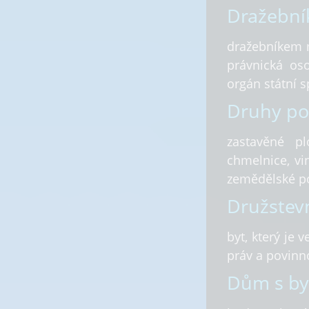
Dražební
dražebníkem m
právnická os
orgán státní s
Druhy p
zastavěné pl
chmelnice, vin
zemědělské po
Družstevn
byt, který je 
práv a povinn
Dům s byt