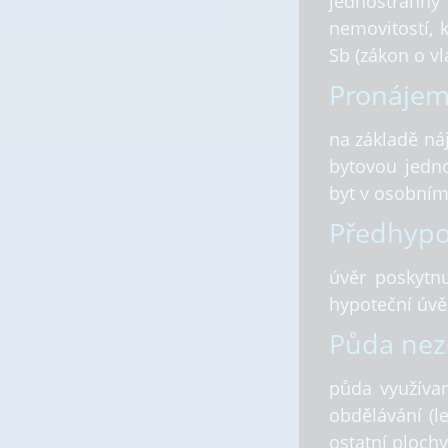
jednostrann
nemovitostí, 
Sb (zákon o vla
Pronájem
na základě ná
bytovou jedno
byt v osobním 
Předhypot
úvěr poskytn
hypoteční úvě
Půda nez
půda využíva
obdělávání (l
ostatní plochy