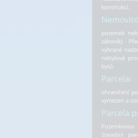
konstrukcí.
Nemovito
pozemek neb
zákoník). Př
vybrané nadz
nebytové pros
bytů.
Parcela:
ohraničení po
vymezen a ozn
Parcela 
Pozemkovou 
Stavební pa