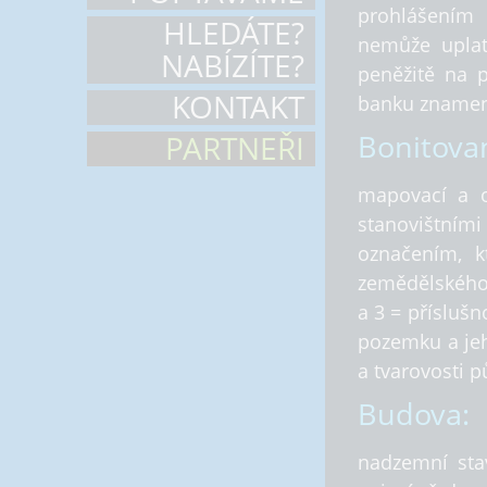
prohlášením 
HLEDÁTE?
nemůže uplatn
NABÍZÍTE?
peněžitě na p
KONTAKT
banku znamená
Bonitovan
PARTNEŘI
mapovací a o
stanovištní
označením, k
zemědělského 
a 3 = příslušn
pozemku a jeh
a tvarovosti p
Budova:
nadzemní sta