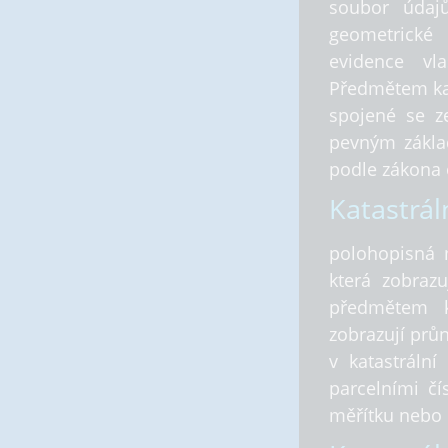
soubor údajů
geometrické 
evidence vl
Předmětem kat
spojené se z
pevným zákla
podle zákona o
Katastrál
polohopisná 
která zobrazu
předmětem k
zobrazují pr
v katastráln
parcelními čí
měřítku nebo 