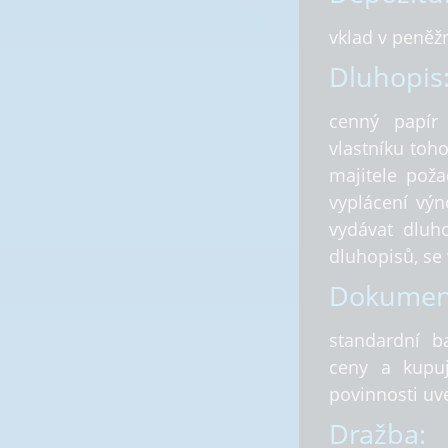
vklad v peněž
Dluhopis
cenný papír 
vlastníku toh
majitele poža
vyplácení vý
vydávat dluho
dluhopisů, se 
Dokument
standardní ba
ceny a kupuj
povinnosti uv
Dražba: