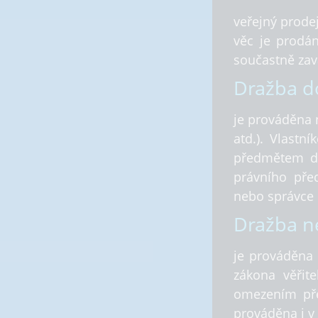
veřejný prodej
věc je prodán
součastně zav
Dražba d
je prováděna 
atd.). Vlast
předmětem dr
právního před
nebo správce 
Dražba n
je prováděna 
zákona věřite
omezením pře
prováděna i v