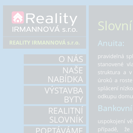
Slovní
Anuita:
REALITY IRMANNOVÁ s.r.o.
pravidelná sp
O NÁS
stanovené vla
NAŠE
struktura a v
NABÍDKA
úroků a roste
splácení nízko
VÝSTAVBA
odkupu domu
BYTY
Bankovní
REALITNÍ
SLOVNÍK
uspokojení věř
POPTÁVÁME
případě, že