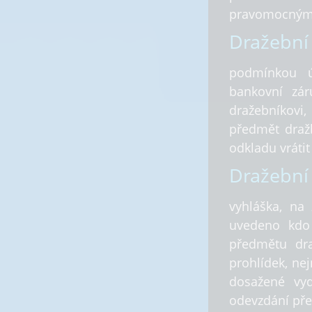
pravomocným
Dražební 
podmínkou ú
bankovní zár
dražebníkovi,
předmět dražb
odkladu vrátit
Dražební 
vyhláška, na 
uvedeno kdo 
předmětu dra
prohlídek, nej
dosažené vyd
odevzdání pře