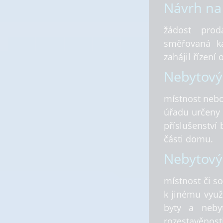
Návrh na 
žádost prodá
směřovaná ka
zahájil řízení
Nebytový
místnost nebo
úřadu určeny 
příslušenství
části domu.
Nebytový
místnost či s
k jinému využ
byty a neby
rozestavěnost