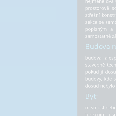
nejméně dva u
prostorově s
střešní konst
sekce se sam
popisným a j
samostatně zá
Budova r
budova alesp
stavebně tech
pokud jí dosu
budovy, kde s
dosud nebylo 
Byt:
místnost nebo
funkčním usp