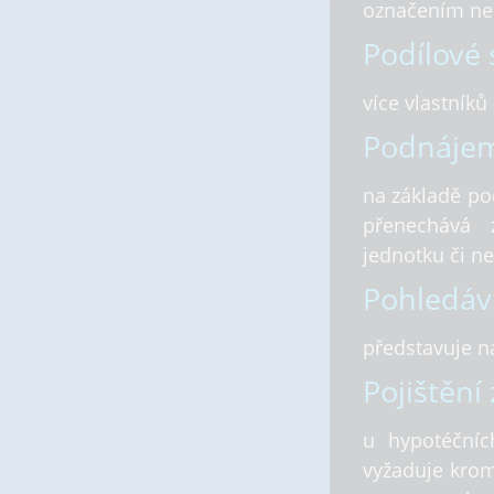
označením nem
Podílové 
více vlastníků
Podnáje
na základě p
přenechává 
jednotku či ne
Pohledáv
představuje ná
Pojištění
u hypotéčníc
vyžaduje krom