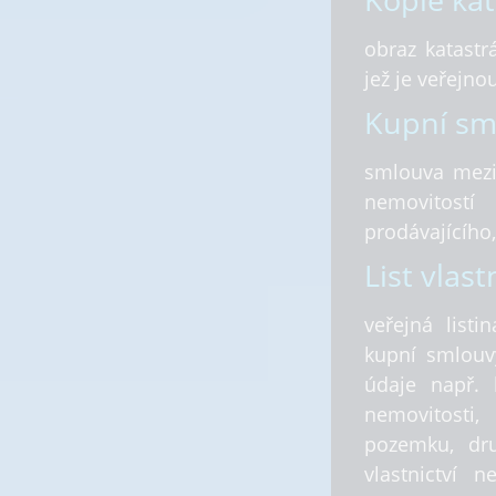
Kopie kat
obraz katastr
jež je veřejnou
Kupní sm
smlouva mezi
nemovitost
prodávajícího
List vlast
veřejná listi
kupní smlouvy
údaje např. k
nemovitosti,
pozemku, dru
vlastnictví 