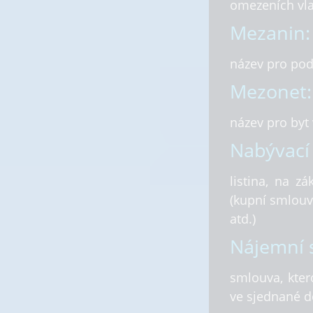
omezeních vla
Mezanin:
název pro pod
Mezonet:
název pro byt 
Nabývací 
listina, na z
(kupní smlouv
atd.)
Nájemní 
smlouva, kter
ve sjednané d