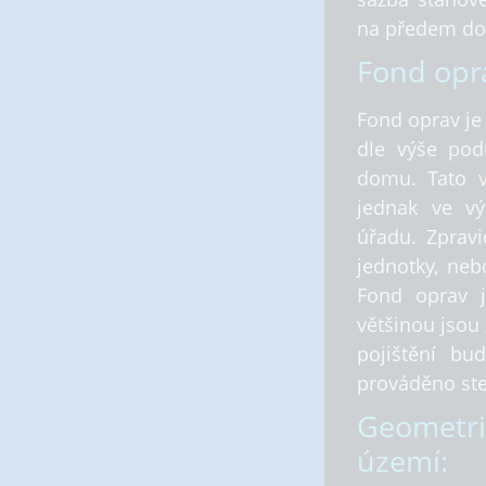
na předem doh
Fond opr
Fond oprav je 
dle výše pod
domu. Tato v
jednak ve výp
úřadu. Zpravi
jednotky, neb
Fond oprav 
většinou jsou 
pojištění bu
prováděno st
Geometric
území: