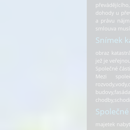
převádějícího
dohody u přev
a právu nájm
smlouva musí 
Snímek ka
obraz katastr
jež je veřejnou
Společné část
Mezi spole
rozvody,vody
budovy,fa
chodby,schodi
Společné
majetek nabyt