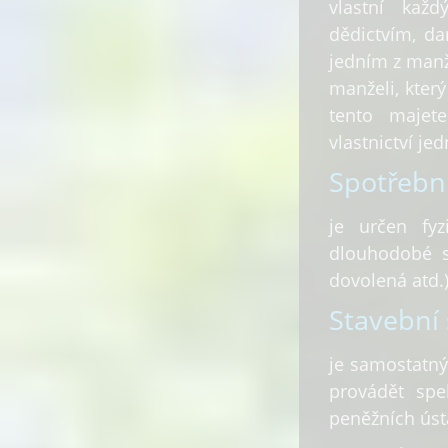
vlastní kaž
dědictvím, da
jedním z man
manželi, kter
tento majet
vlastnictví je
Spotřební
je určen f
dlouhodobé s
dovolená atd.)
Stavební 
je samostatný
provádět spe
peněžních ústa