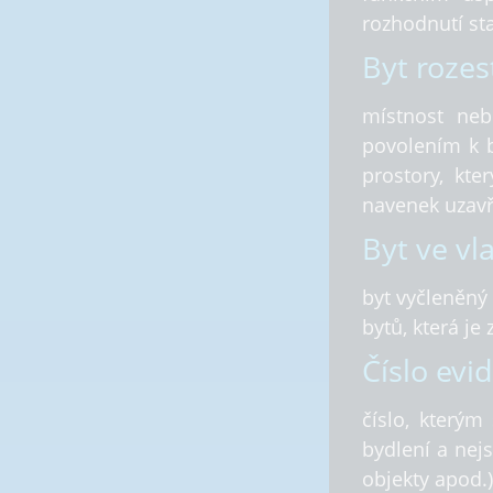
rozhodnutí st
Byt rozes
místnost neb
povolením k b
prostory, kte
navenek uzavř
Byt ve vla
byt vyčleněný 
bytů, která je
Číslo evi
číslo, kterým
bydlení a nej
objekty apod.)