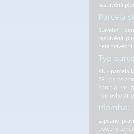
zastavěná plo
Parcela s
Stavební pa
zastavěná pl
není stavební
Typ parce
KN - parcela 
ZE - parcela 
Parcela ve 
nemovitostí, 
Plomba:
zapsané právn
dotčeny změn