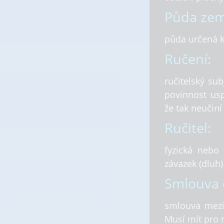
Půda zem
půda určená 
Ručení:
ručitelský s
povinnost usp
že tak neučiní
Ručitel:
fyzická nebo 
závazek (dluh)
Smlouva 
smlouva mezi
Musí mít pro 