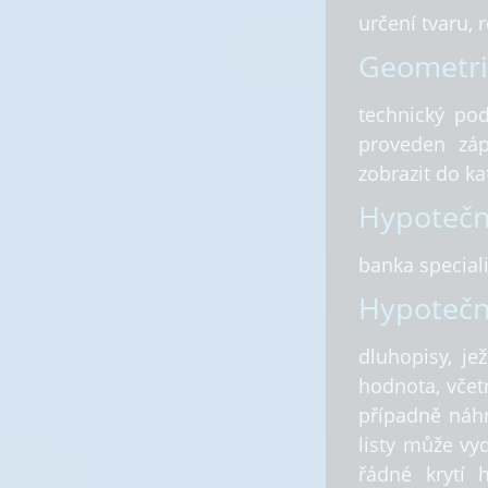
určení tvaru, 
Geometri
technický pod
proveden záp
zobrazit do ka
Hypotečn
banka special
Hypoteční
dluhopisy, je
hodnota, včet
případně náhr
listy může vy
řádné krytí 