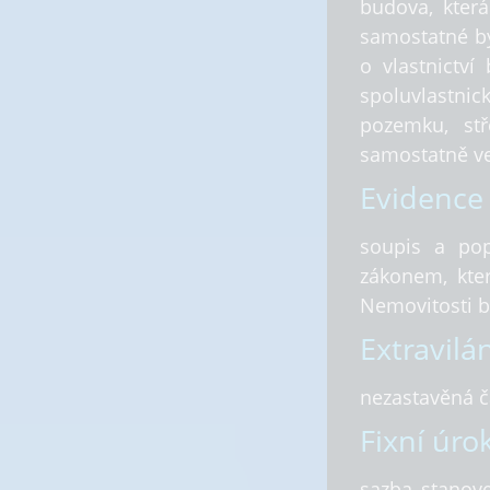
budova, která
samostatné by
o vlastnictví
spoluvlastnic
pozemku, stř
samostatně ved
Evidence 
soupis a pop
zákonem, kter
Nemovitosti 
Extravilá
nezastavěná č
Fixní úro
sazba stanov