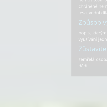
chráněné nemo
lesa, vodní díl
Způsob vy
popis, kterým
využívání jed
Zůstavitel
zemřelá osoba
dědí.