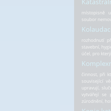
Katastrál
místopisně u
soubor nemovi
Kolaudac
rozhodnutí př
stavební, hygi
účel, pro kter
Komplexn
činnost, při 
související 
upravují, slu
vytvářejí se
zúrodnění, hos