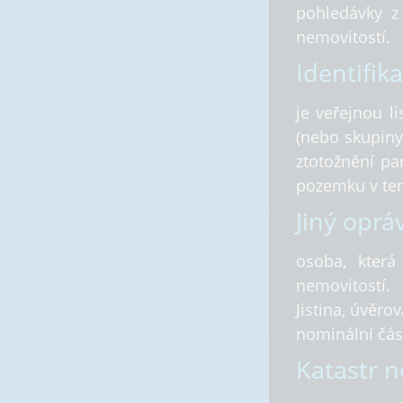
pohledávky z
nemovitostí.
Identifika
je veřejnou l
(nebo skupiny
ztotožnění par
pozemku v ter
Jiný oprá
osoba, která
nemovitostí.
Jistina, úvěrov
nominální čás
Katastr n