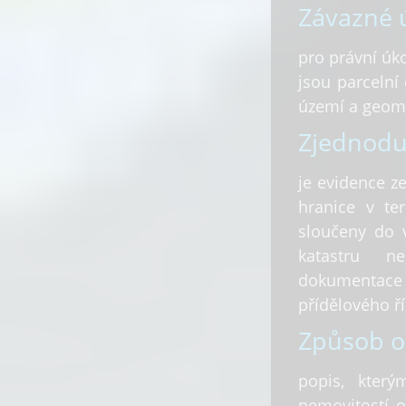
Závazné ú
pro právní úko
jsou parcelní 
území a geome
Zjednodu
je evidence z
hranice v te
sloučeny do 
katastru n
dokumentace
přídělového ří
Způsob o
popis, který
nemovitostí o