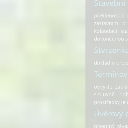
Stavební 
překlenovací 
zástavním p
kolaudaci st
dokončenou s
Stvrzenka
doklad o převz
Termínov
obvykle zaok
smluvně doh
prostředky je
Úvěrový p
písemný závaz