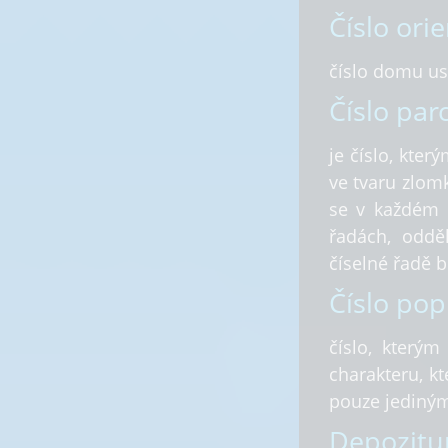
Číslo orie
číslo domu usn
Číslo parc
je číslo, kter
ve tvaru zlomk
se v každém k
řadách, oddě
číselné řadě 
Číslo pop
číslo, který
charakteru, k
pouze jediným
Depozitu