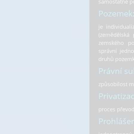
samostatné po
Pozemek
je individua
(zemědělská 
zemského po
správní jedno
druhů pozemků
Právní su
způsobilost mí
Privatiza
proces převod
Prohlášen