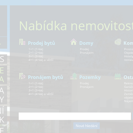
Nabídka nemovitost
.
Prodej bytů
Domy
Kom
1+1 (1+kk)
Prodej
Prosto
2+1 (2+kk)
Pronájem
Objek
S
3+1 (3+kk)
Hotely
4+1 (4+kk) a větší
resta
E
A
Pronájem bytů
Pozemky
Ost
1+1 (1+kk)
Prodej
Rekre
A
2+1 (2+kk)
Pronájem
Garáž
3+1 (3+kk)
Histor
4+1 (4+kk) a větší
Zeměd
Y
objekt
Nájem
Í
K
E