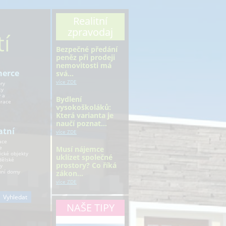
Realitní
zpravodaj
í
Bezpečné předání
peněz při prodeji
nemovitosti má
erce
svá…
více ZDE
ry
ty
 a
Bydlení
urace
vysokoškoláků:
Která varianta je
naučí poznat…
atní
více ZDE
ace
e
Musí nájemce
ické objekty
uklízet společné
ělské
prostory? Co říká
y
ní domy
zákon…
více ZDE
NAŠE TIPY