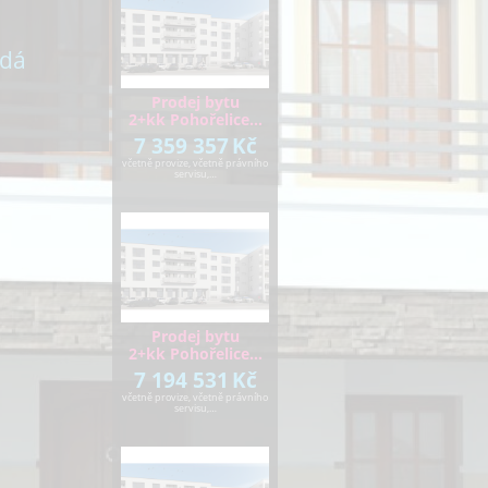
ídá
Prodej bytu
2+kk Pohořelice…
7 359 357
Kč
včetně provize, včetně právního
servisu,…
Prodej bytu
2+kk Pohořelice…
7 194 531
Kč
včetně provize, včetně právního
servisu,…