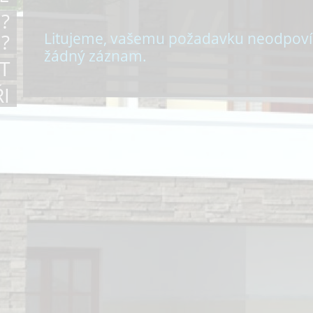
?
Litujeme, vašemu požadavku neodpov
?
žádný záznam.
T
I