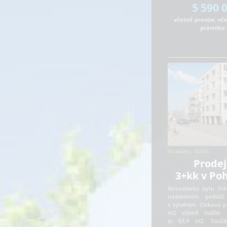
5 590 
včetně provize, vč
právního 
ID zakázky:
322021
Prodej
3+kk v Poh
Novostavba bytu 3+k
nadzemním podlaž
s výtahem. Celková p
m2 včetně lodžie. 
je 63,9 m2. Součá