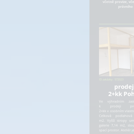
včetně provize, vč
právního 
ID zakázky:
572023
prodej
2+kk Poh
Ve výhradním zast
k prodeji pros
2+kk v osobním vlastni
Celková podlahová
m2. Vyšší stropy um
galerie 7,14 m2, slo
spací prostor. Ateliér