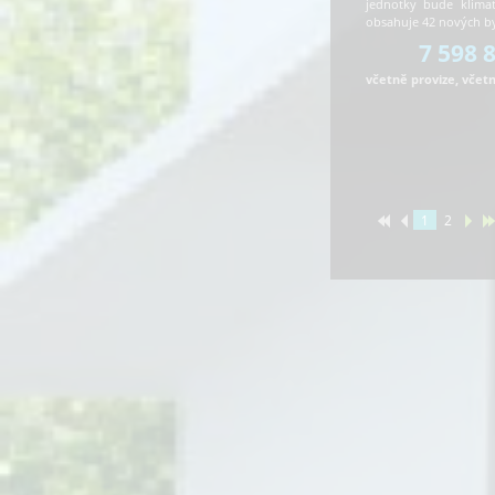
jednotky bude klima
obsahuje 42 nových 
7 598 
včetně provize, včet
1
2