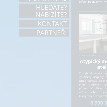
seřadit podle ceny
HLEDÁTE?
NABÍZÍTE?
KONTAKT
PARTNEŘI
ID zakázky:
542023
Atypický m
atel
Ve výhradním zastou
výjimečný atypický m
jehož celková ploch
první podzemní po
přízemí. V nižším p
m2 se nachází obýva
kuchyňský prostor, ve
6 990 