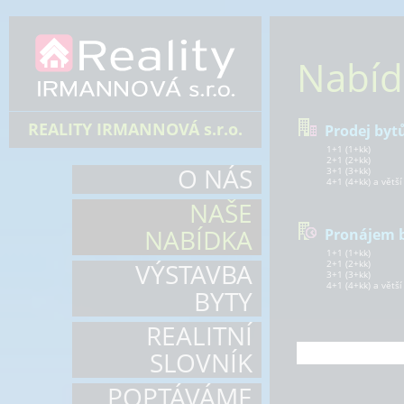
Nabíd
REALITY IRMANNOVÁ s.r.o.
Prodej byt
1+1 (1+kk)
2+1 (2+kk)
O NÁS
3+1 (3+kk)
4+1 (4+kk) a větší
NAŠE
NABÍDKA
Pronájem 
1+1 (1+kk)
VÝSTAVBA
2+1 (2+kk)
3+1 (3+kk)
4+1 (4+kk) a větší
BYTY
REALITNÍ
SLOVNÍK
POPTÁVÁME