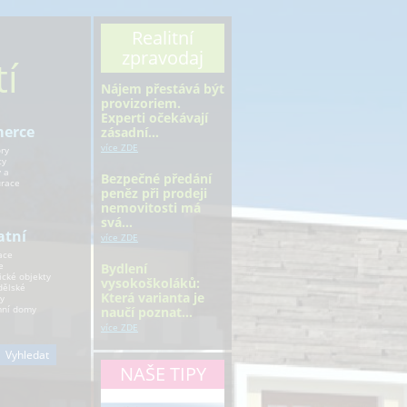
Realitní
zpravodaj
í
Nájem přestává být
provizoriem.
Experti očekávají
erce
zásadní…
více ZDE
ry
ty
 a
Bezpečné předání
urace
peněz při prodeji
nemovitosti má
svá…
atní
více ZDE
ace
e
Bydlení
ické objekty
vysokoškoláků:
ělské
Která varianta je
y
ní domy
naučí poznat…
více ZDE
NAŠE TIPY