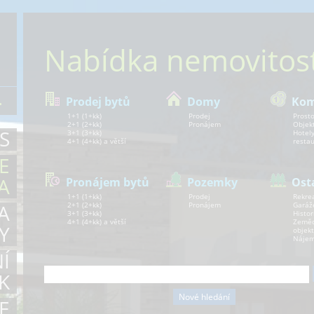
Nabídka nemovitost
.
Prodej bytů
Domy
Kom
1+1 (1+kk)
Prodej
Prosto
2+1 (2+kk)
Pronájem
Objek
S
3+1 (3+kk)
Hotely
4+1 (4+kk) a větší
resta
E
A
Pronájem bytů
Pozemky
Ost
1+1 (1+kk)
Prodej
Rekre
A
2+1 (2+kk)
Pronájem
Garáž
3+1 (3+kk)
Histor
4+1 (4+kk) a větší
Zeměd
Y
objekt
Nájem
Í
K
E