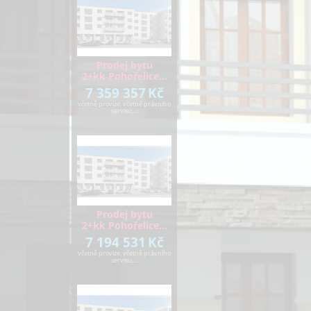
Prodej bytu
2+kk Pohořelice…
7 359 357
Kč
včetně provize, včetně právního
servisu,…
Prodej bytu
2+kk Pohořelice…
7 194 531
Kč
včetně provize, včetně právního
servisu,…