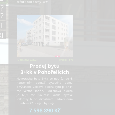
seřadit podle ceny
?
?
T
I
ID zakázky:
322021
prodej
byt
Prodej bytu
3+kk v Pohořelicích
Novostavba bytu 3+kk se nachází ve 4.
nadzemním podlaží bytového domu
s výtahem. Celková plocha bytu je 67,14
m2 včetně lodžie. Podlahová plocha
je 63,9 m2. Součástí každé bytové
jednotky bude klimatizace. Bytový dům
obsahuje 42 nových bytových…
7 598 890
Kč