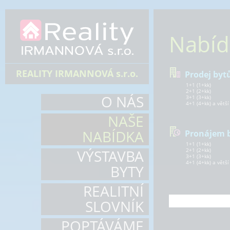
Nabíd
REALITY IRMANNOVÁ s.r.o.
Prodej byt
1+1 (1+kk)
2+1 (2+kk)
O NÁS
3+1 (3+kk)
4+1 (4+kk) a větší
NAŠE
NABÍDKA
Pronájem 
1+1 (1+kk)
VÝSTAVBA
2+1 (2+kk)
3+1 (3+kk)
4+1 (4+kk) a větší
BYTY
REALITNÍ
SLOVNÍK
POPTÁVÁME