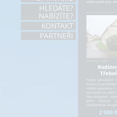
seřadit podle ceny
HLEDÁTE?
NABÍZÍTE?
KONTAKT
PARTNEŘI
ID zakázky:
715002
Rodinn
Třebel
Prodej samostatně s
domu s hospodářskými
velkým pozemkem v Tř
svou polohou nabízí 
Nepodsklepený obje
jednu bytovou j
příslušenstvím, koup
2 900 