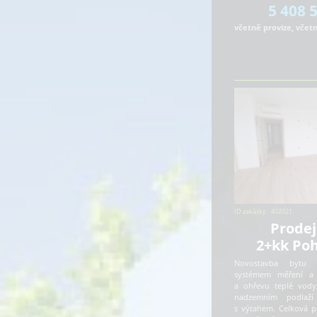
5 408 
včetně provize, včet
ID zakázky:
402021
Prodej
2+kk Poh
Novostavba bytu 
systémem měření a 
a ohřevu teplé vody
nadzemním podlaž
s výtahem. Celková p