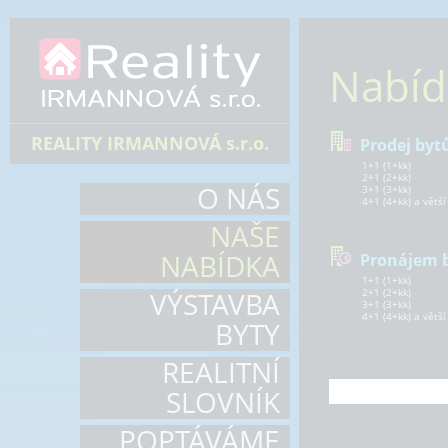
Nabíd
REALITY IRMANNOVÁ s.r.o.
Prodej byt
1+1 (1+kk)
2+1 (2+kk)
O NÁS
3+1 (3+kk)
4+1 (4+kk) a větší
NAŠE
NABÍDKA
Pronájem 
1+1 (1+kk)
VÝSTAVBA
2+1 (2+kk)
3+1 (3+kk)
4+1 (4+kk) a větší
BYTY
REALITNÍ
SLOVNÍK
POPTÁVÁME