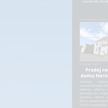
+ provize RK, včetn
ID zakázky:
716712
Prodej r
domu Horn
Výhradně nabízím
samostatně stojící cih
sedlovou střechou 
jednotkou 6+1, hosp
zahradou. Celková 
575 m, zastavěná plo
130 m2, hospodářská