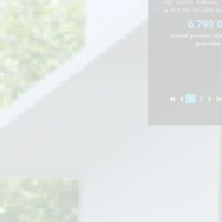
m2 včetně balkonu.
je 56,5 m2. Součástí 
6 799 
včetně provize, vč
právního 
1
2