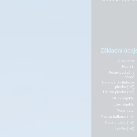
Základní údaj
Dispozice
Podlaží
Počet podlaží v
domě
Celková podlahová
plocha [m²]
Užitná plocha [m²]
Druh objektu
Stav objektu
Vlastnictví
Plocha balkónu [m²]
Plocha teras [m²]
Lodžie [m²]