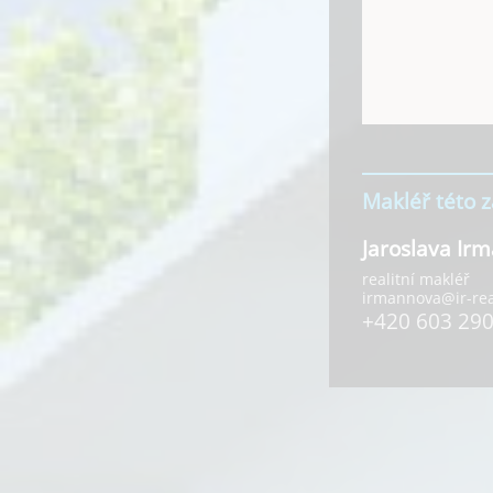
Makléř této 
Jaroslava Ir
realitní makléř
irmannova@ir-real
+420 603 290