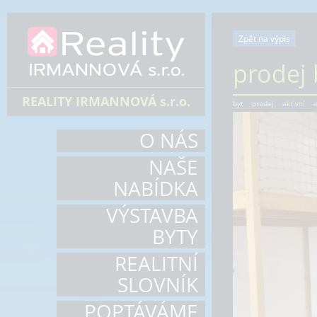
Zpět na výpis
prodej 
REALITY IRMANNOVÁ s.r.o.
byt
prodej
aktivní
e
O NÁS
NAŠE
NABÍDKA
VÝSTAVBA
BYTY
REALITNÍ
SLOVNÍK
POPTÁVÁME