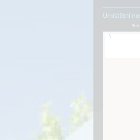
Umístětní ne
Poh