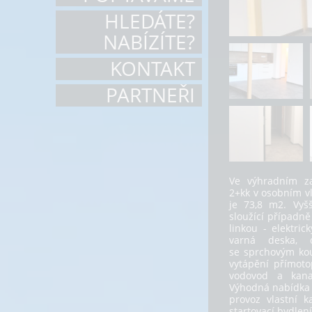
HLEDÁTE?
NABÍZÍTE?
KONTAKT
PARTNEŘI
Ve výhradním za
2+kk v osobním vl
je 73,8 m2. Vyš
sloužící případně
linkou - elektri
varná deska, d
se sprchovým kou
vytápění přímotop
vodovod a kanal
Výhodná nabídka 
provoz vlastní k
startovací bydlen