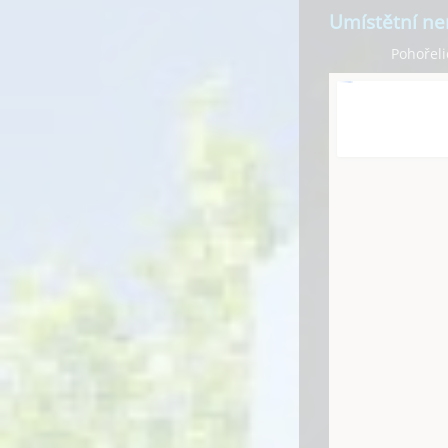
Umístětní ne
Pohořeli