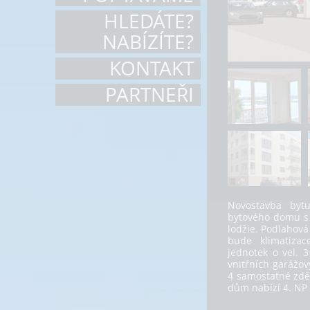
HLEDÁTE?
NABÍZÍTE?
KONTAKT
PARTNEŘI
Novostavba byt
bytového domu s 
lodžie. Podlahová
bude klimatiza
jednotek o vel. 
vnitřních garážov
4 samostatné zdě
dům nabízí 4. NP a