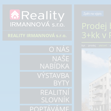
Zpět na výpis
Prodej 
3+kk v 
REALITY IRMANNOVÁ s.r.o.
byt
prodej
aktivní
e
O NÁS
NAŠE
NABÍDKA
VÝSTAVBA
BYTY
REALITNÍ
SLOVNÍK
POPTÁVÁME