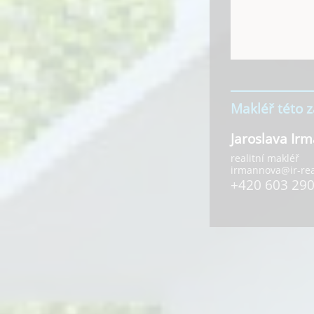
Makléř této 
Jaroslava Ir
realitní makléř
irmannova@ir-real
+420 603 290