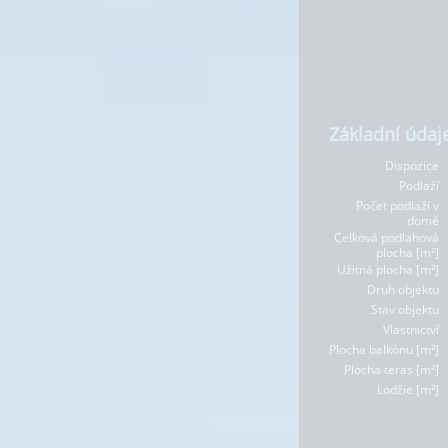
Základní údaj
Dispozice
Podlaží
Počet podlaží v
domě
Celková podlahová
plocha [m²]
Užitná plocha [m²]
Druh objektu
Stav objektu
Vlastnictví
Plocha balkónu [m²]
Plocha teras [m²]
Lodžie [m²]